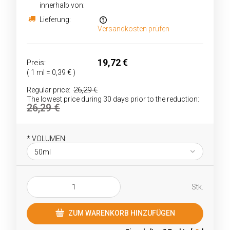
innerhalb von:
Lieferung:
Versandkosten prüfen
Im Preis sind keine Zahlungskosten enthalten
19,72 €
Preis:
( 1
ml
=
0,39 €
)
26,29 €
Regular price:
The lowest price during 30 days prior to the reduction:
26,29 €
*
VOLUMEN:
Stk.
ZUM WARENKORB HINZUFÜGEN