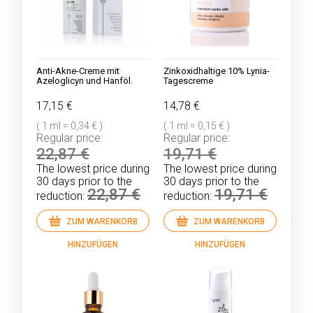
Anti-Akne-Creme mit
Zinkoxidhaltige 10% Lynia-
Azeloglicyn und Hanföl.
Tagescreme
17,15 €
14,78 €
( 1 ml = 0,34 € )
( 1 ml = 0,15 € )
Regular price:
Regular price:
22,87 €
19,71 €
The lowest price during
The lowest price during
30 days prior to the
30 days prior to the
22,87 €
19,71 €
reduction:
reduction:
ZUM WARENKORB
ZUM WARENKORB
HINZUFÜGEN
HINZUFÜGEN