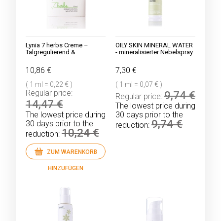
Lynia 7 herbs Creme –
OILY SKIN MINERAL WATER
Talgregulierend &
- mineralisierter Nebelspray
Feuchtigkeitsspendend
für fettige Haut
10,86 €
7,30 €
( 1 ml = 0,22 € )
( 1 ml = 0,07 € )
Regular price:
9,74 €
Regular price:
14,47 €
The lowest price during
The lowest price during
30 days prior to the
9,74 €
30 days prior to the
reduction:
10,24 €
reduction:
ZUM WARENKORB
HINZUFÜGEN