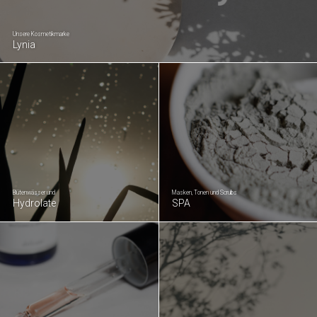
Unsere Kosmetikmarke
Lynia
Blütenwässer und
Masken, Tonen und Scrubs
Hydrolate
SPA