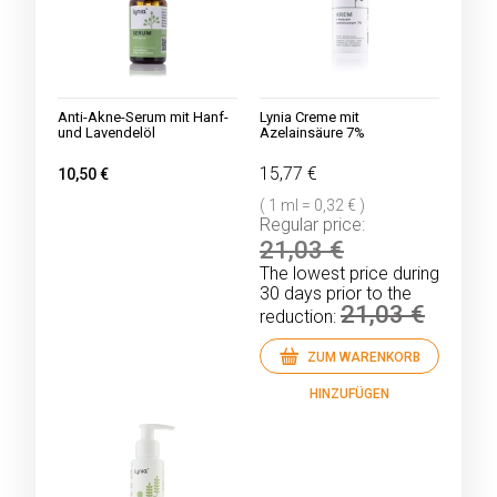
Anti-Akne-Serum mit Hanf-
Lynia Creme mit
und Lavendelöl
Azelainsäure 7%
15,77 €
10,50 €
( 1 ml = 0,32 € )
Regular price:
21,03 €
The lowest price during
30 days prior to the
21,03 €
reduction:
ZUM WARENKORB
HINZUFÜGEN