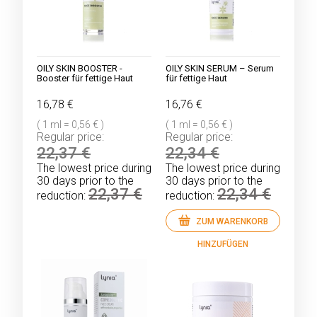
OILY SKIN BOOSTER -
OILY SKIN SERUM – Serum
Booster für fettige Haut
für fettige Haut
16,78 €
16,76 €
( 1 ml = 0,56 € )
( 1 ml = 0,56 € )
Regular price:
Regular price:
22,37 €
22,34 €
The lowest price during
The lowest price during
30 days prior to the
30 days prior to the
22,37 €
22,34 €
reduction:
reduction:
ZUM WARENKORB
HINZUFÜGEN