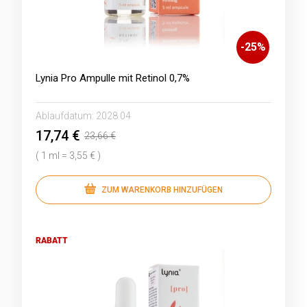
-
25
%
Lynia Pro Ampulle mit Retinol 0,7%
Ablaufdatum:
2028.04
17,74 €
23,66 €
( 1 ml = 3,55 € )
ZUM WARENKORB HINZUFÜGEN
RABATT