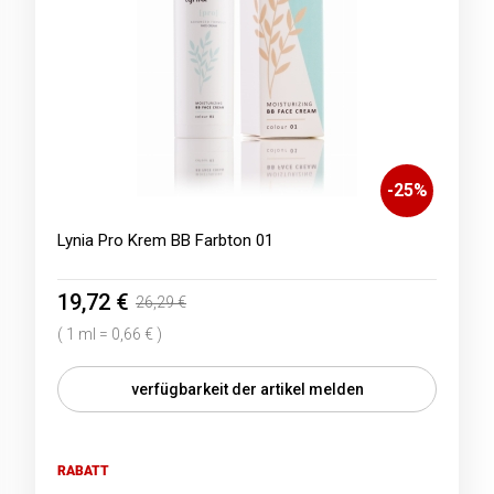
-
25
%
Lynia Pro Krem BB Farbton 01
19,72 €
26,29 €
( 1 ml = 0,66 € )
verfügbarkeit der artikel melden
RABATT