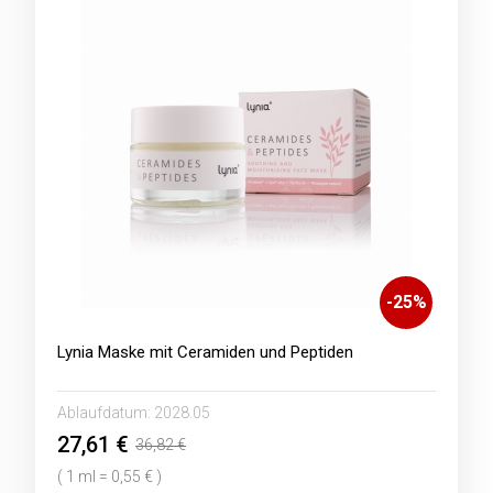
-
25
%
Lynia Maske mit Ceramiden und Peptiden
Ablaufdatum:
2028.05
27,61 €
36,82 €
( 1 ml = 0,55 € )