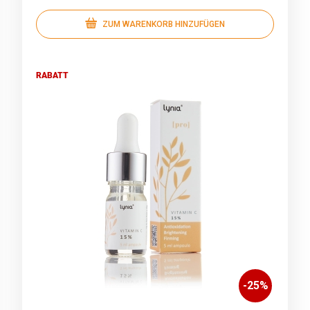
ZUM WARENKORB HINZUFÜGEN
RABATT
-
25
%