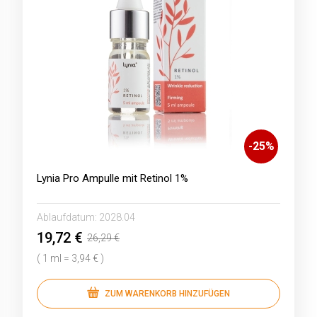
-
25
%
Lynia Pro Ampulle mit Retinol 1%
Ablaufdatum:
2028.04
19,72 €
26,29 €
( 1 ml = 3,94 € )
ZUM WARENKORB HINZUFÜGEN