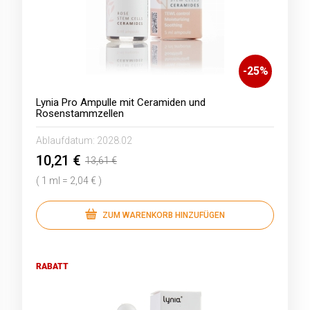
-
25
%
Lynia Pro Ampulle mit Ceramiden und
Rosenstammzellen
Ablaufdatum:
2028.02
10,21 €
13,61 €
( 1 ml = 2,04 € )
ZUM WARENKORB HINZUFÜGEN
RABATT