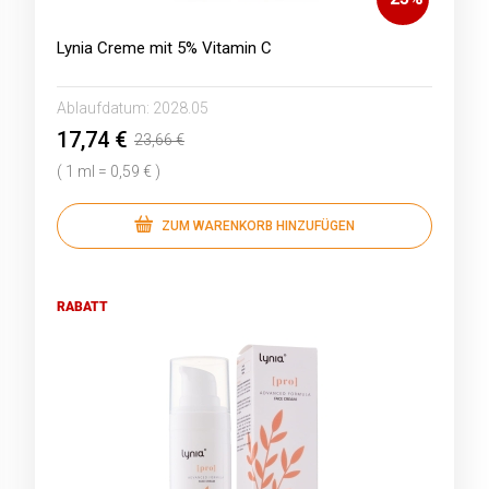
Lynia Creme mit 5% Vitamin C
Ablaufdatum:
2028.05
17,74 €
23,66 €
( 1 ml = 0,59 € )
ZUM WARENKORB HINZUFÜGEN
RABATT