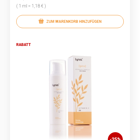
( 1 ml = 1,18 € )
ZUM WARENKORB HINZUFÜGEN
RABATT
-
25
%