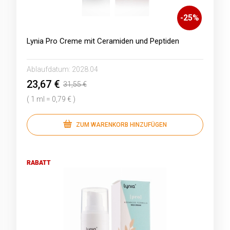
-
25
%
Lynia Pro Creme mit Ceramiden und Peptiden
Ablaufdatum:
2028.04
23,67 €
31,55 €
( 1 ml = 0,79 € )
ZUM WARENKORB HINZUFÜGEN
RABATT