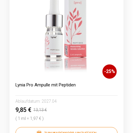
-
25
%
Lynia Pro Ampulle mit Peptiden
Ablaufdatum:
2027.04
9,85 €
13,13 €
( 1 ml = 1,97 € )