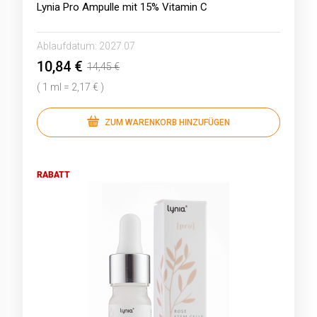
Lynia Pro Ampulle mit 15% Vitamin C
Ablaufdatum:
2027.07
10,84 €
14,45 €
( 1 ml = 2,17 € )
ZUM WARENKORB HINZUFÜGEN
RABATT