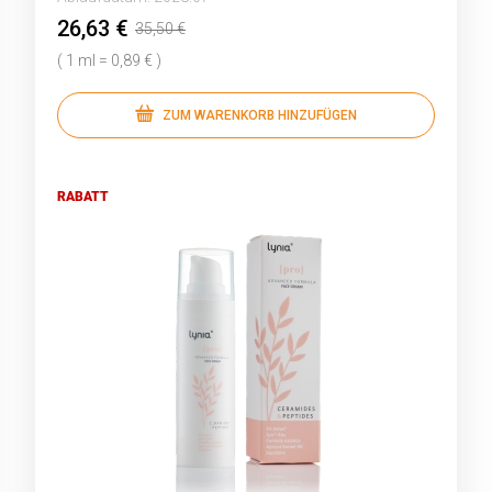
26,63 €
35,50 €
( 1 ml = 0,89 € )
ZUM WARENKORB HINZUFÜGEN
RABATT