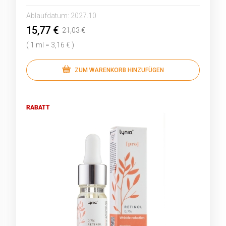
Ablaufdatum:
2027.10
15,77 €
21,03 €
( 1 ml = 3,16 € )
ZUM WARENKORB HINZUFÜGEN
RABATT