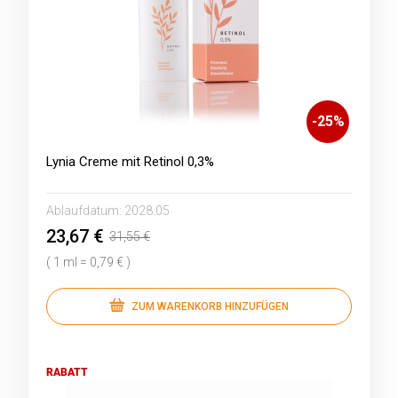
-
25
%
Lynia Creme mit Retinol 0,3%
Ablaufdatum:
2028.05
23,67 €
31,55 €
( 1 ml = 0,79 € )
ZUM WARENKORB HINZUFÜGEN
RABATT