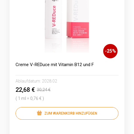
-
25
%
Creme V-REDuce mit Vitamin B12 und F
Ablaufdatum:
2028.02
22,68 €
30,24 €
( 1 ml = 0,76 € )
ZUM WARENKORB HINZUFÜGEN