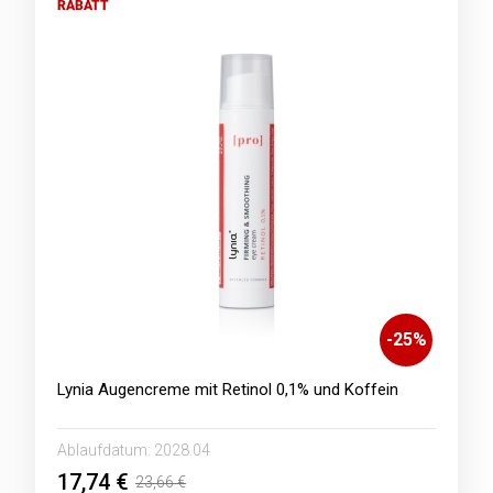
RABATT
-
25
%
Lynia Augencreme mit Retinol 0,1% und Koffein
Ablaufdatum:
2028.04
17,74 €
23,66 €