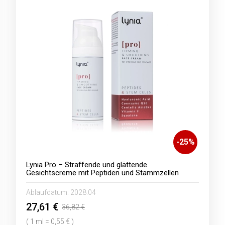
-
25
%
Lynia Pro – Straffende und glättende
Gesichtscreme mit Peptiden und Stammzellen
Ablaufdatum:
2028.04
27,61 €
36,82 €
( 1 ml = 0,55 € )