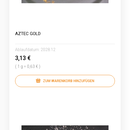
AZTEC GOLD
Ablaufdatum:
2028.12
3,13 €
( 1 g = 0,63 € )
ZUM WARENKORB HINZUFÜGEN