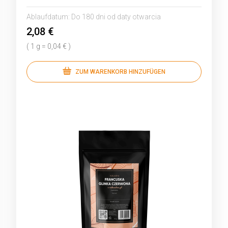
Ablaufdatum:
Do 180 dni od daty otwarcia
2,08 €
( 1 g = 0,04 € )
ZUM WARENKORB HINZUFÜGEN