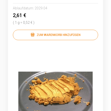
Ablaufdatum:
2029.04
2,61 €
( 1 g = 0,52 € )
ZUM WARENKORB HINZUFÜGEN