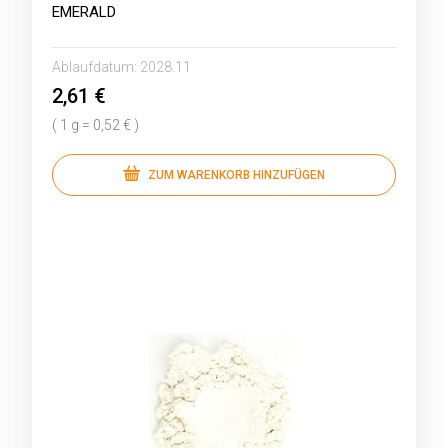
EMERALD
Ablaufdatum:
2028.11
2,61 €
( 1 g = 0,52 € )
ZUM WARENKORB HINZUFÜGEN