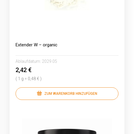
Extender W – organic
Ablaufdatum:
2029.05
2,42 €
( 1 g = 0,48 € )
ZUM WARENKORB HINZUFÜGEN