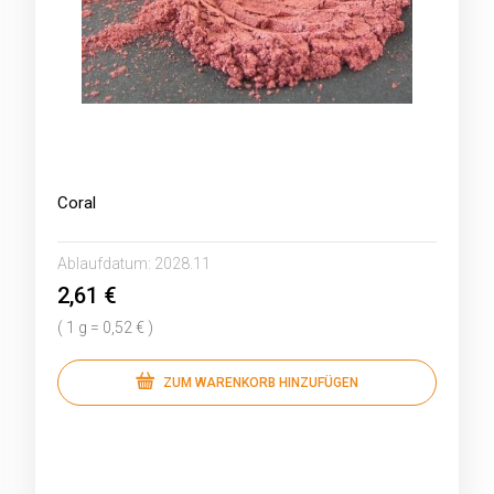
Coral
Ablaufdatum:
2028.11
2,61 €
( 1 g = 0,52 € )
ZUM WARENKORB HINZUFÜGEN