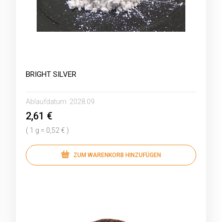
BRIGHT SILVER
Ablaufdatum:
2028.09
2,61 €
( 1 g = 0,52 € )
ZUM WARENKORB HINZUFÜGEN