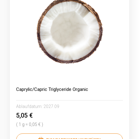
Caprylic/Capric Triglyceride Organic
Ablaufdatum:
2027.09
5,05 €
( 1 g = 0,05 € )