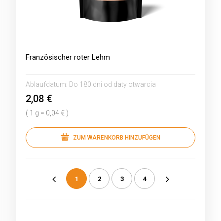
Französischer roter Lehm
Ablaufdatum:
Do 180 dni od daty otwarcia
2,08 €
( 1 g = 0,04 € )
ZUM WARENKORB HINZUFÜGEN
1
2
3
4
«
»