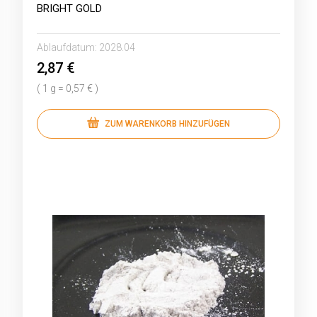
BRIGHT GOLD
Ablaufdatum:
2028.04
2,87 €
( 1 g = 0,57 € )
ZUM WARENKORB HINZUFÜGEN