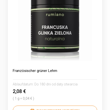
Französischer grüner Lehm
Ablaufdatum:
Do 180 dni od daty otwarcia
2,08 €
( 1 g = 0,04 € )