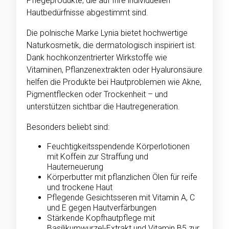
Pflegeprodukte, die auf Ihre individuellen
Hautbedürfnisse abgestimmt sind.
Die polnische Marke Lynia bietet hochwertige
Naturkosmetik, die dermatologisch inspiriert ist.
Dank hochkonzentrierter Wirkstoffe wie
Vitaminen, Pflanzenextrakten oder Hyaluronsäure
helfen die Produkte bei Hautproblemen wie Akne,
Pigmentflecken oder Trockenheit – und
unterstützen sichtbar die Hautregeneration.
Besonders beliebt sind:
Feuchtigkeitsspendende Körperlotionen
mit Koffein zur Straffung und
Hauterneuerung
Körperbutter mit pflanzlichen Ölen für reife
und trockene Haut
Pflegende Gesichtsseren mit Vitamin A, C
und E gegen Hautverfärbungen
Stärkende Kopfhautpflege mit
Basilikumwurzel-Extrakt und Vitamin B5 zur