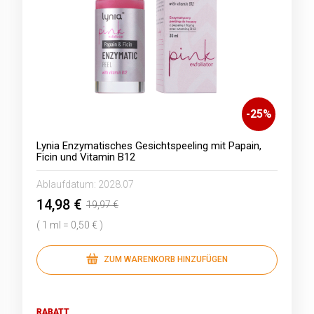
-
25
%
Lynia Enzymatisches Gesichtspeeling mit Papain,
Ficin und Vitamin B12
Ablaufdatum:
2028.07
14,98 €
19,97 €
( 1 ml = 0,50 € )
ZUM WARENKORB HINZUFÜGEN
RABATT