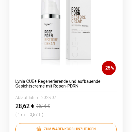
-
25
%
Lynia CUE+ Regenerierende und aufbauende
Gesichtscreme mit Rosen-PDRN
Ablaufdatum:
2028.07
28,62 €
38,16 €
( 1 ml = 0,57 € )
ZUM WARENKORB HINZUFÜGEN