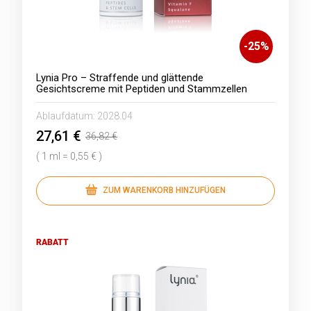
-
25
%
Lynia Pro – Straffende und glättende
Gesichtscreme mit Peptiden und Stammzellen
Ablaufdatum:
2028.04
27,61 €
36,82 €
( 1 ml = 0,55 € )
ZUM WARENKORB HINZUFÜGEN
RABATT