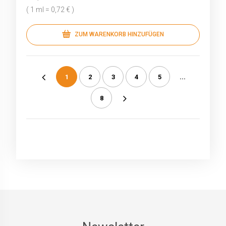
( 1 ml = 0,72 € )
ZUM WARENKORB HINZUFÜGEN
1
2
3
4
5
...
«
8
»