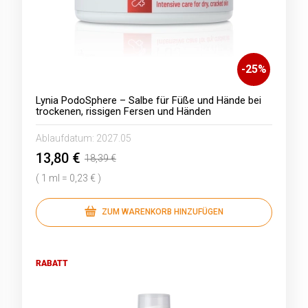
-
25
%
Lynia PodoSphere – Salbe für Füße und Hände bei
trockenen, rissigen Fersen und Händen
Ablaufdatum:
2027.05
13,80 €
18,39 €
( 1 ml = 0,23 € )
ZUM WARENKORB HINZUFÜGEN
RABATT