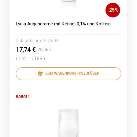
-
25
%
Lynia Augencreme mit Retinol 0,1% und Koffein
Ablaufdatum:
2028.04
17,74 €
23,66 €
( 1 ml = 1,18 € )
ZUM WARENKORB HINZUFÜGEN
RABATT