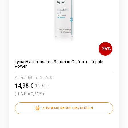
-
25
%
Lynia Hyaluronsäure Serum in Gelform - Tripple
Power
Ablaufdatum:
2028.05
14,98 €
19,97 €
( 1 Stk. = 0,30 € )
ZUM WARENKORB HINZUFÜGEN