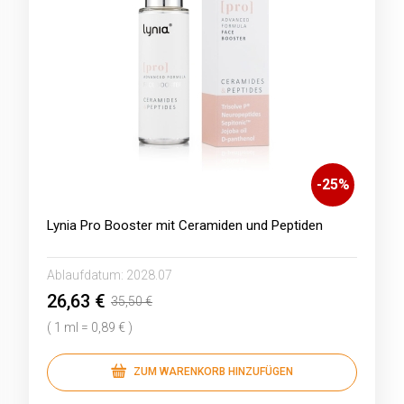
-
25
%
Lynia Pro Booster mit Ceramiden und Peptiden
Ablaufdatum:
2028.07
26,63 €
35,50 €
( 1 ml = 0,89 € )
ZUM WARENKORB HINZUFÜGEN