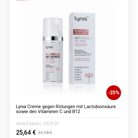
-
25
%
Lynia Creme gegen Rötungen mit Lactobionsäure
sowie den Vitaminen C und B12
Ablaufdatum:
2028.05
25,64 €
34,18 €