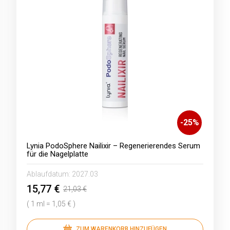
-
25
%
Lynia PodoSphere Nailixir – Regenerierendes Serum
für die Nagelplatte
Ablaufdatum:
2027.03
15,77 €
21,03 €
( 1 ml = 1,05 € )
ZUM WARENKORB HINZUFÜGEN