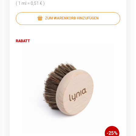
( 1 ml = 0,51 € )
ZUM WARENKORB HINZUFÜGEN
RABATT
-
25
%