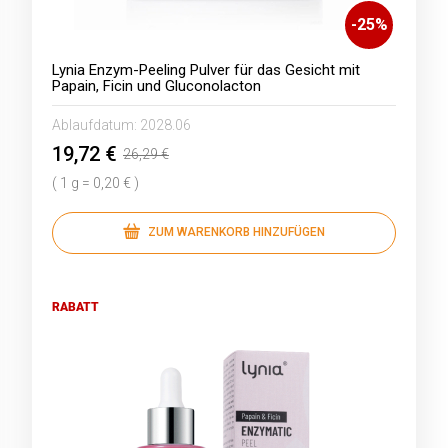
-
25
%
Lynia Enzym-Peeling Pulver für das Gesicht mit
Papain, Ficin und Gluconolacton
Ablaufdatum:
2028.06
19,72 €
26,29 €
( 1 g = 0,20 € )
ZUM WARENKORB HINZUFÜGEN
RABATT