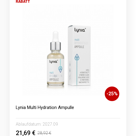
RABATT
-
25
%
Lynia Multi Hydration Ampulle
Ablaufdatum:
2027.09
21,69 €
28,92 €