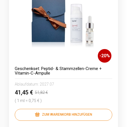
-
20
%
Geschenkset: Peptid- & Stammzellen-Creme +
Vitamin-C-Ampulle
Ablaufdatum:
2027.07
41,45 €
51,82 €
( 1 ml = 0,75 € )
ZUM WARENKORB HINZUFÜGEN