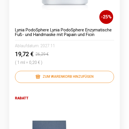
-
25
%
Lynia PodoSphere Lynia PodoSphere Enzymatische
Fuß- und Handmaske mit Papain und Ficin
Ablaufdatum:
2027.11
19,72 €
26,29 €
( 1 ml = 0,20 € )
ZUM WARENKORB HINZUFÜGEN
RABATT