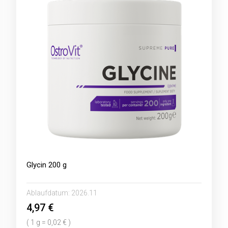
Glycin 200 g
Ablaufdatum:
2026.11
4,97 €
( 1 g = 0,02 € )