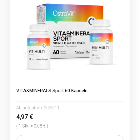
VITA&MINERALS Sport 60 Kapseln
Ablaufdatum:
2026.11
4,97 €
( 1 Stk. = 0,08 € )