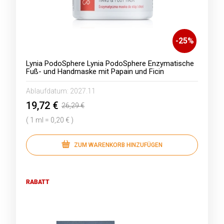
-
25
%
Lynia PodoSphere Lynia PodoSphere Enzymatische
Fuß- und Handmaske mit Papain und Ficin
Ablaufdatum:
2027.11
19,72 €
26,29 €
( 1 ml = 0,20 € )
ZUM WARENKORB HINZUFÜGEN
RABATT