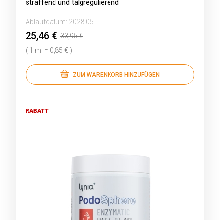
straffend und talgregulierend
Ablaufdatum:
2028.05
25,46 €
33,95 €
( 1 ml = 0,85 € )
ZUM WARENKORB HINZUFÜGEN
RABATT