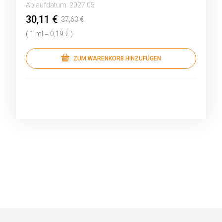
Ablaufdatum:
2027.05
30,11 €
37,63 €
( 1 ml = 0,19 € )
ZUM WARENKORB HINZUFÜGEN