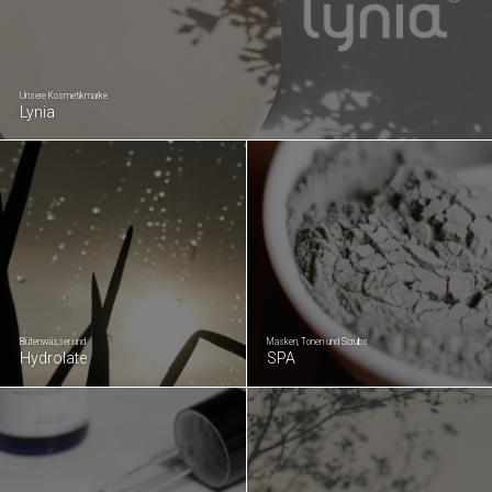
Unsere Kosmetikmarke
Lynia
Blütenwässer und
Masken, Tonen und Scrubs
Hydrolate
SPA