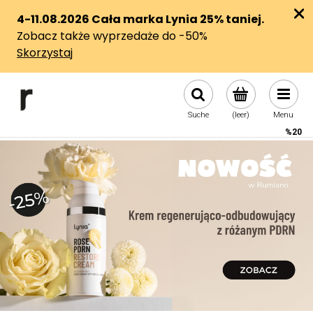
Suche
(leer)
Menu
%20