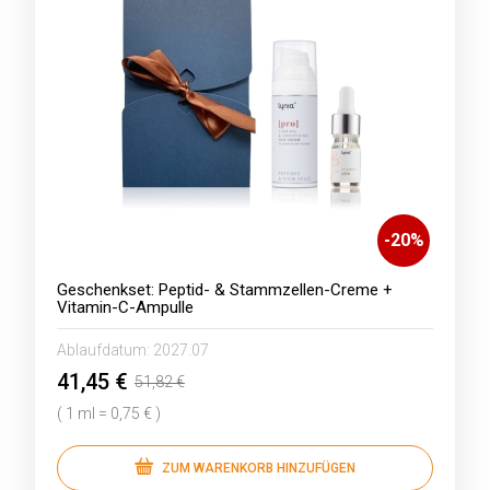
-
20
%
Geschenkset: Peptid- & Stammzellen-Creme +
Vitamin-C-Ampulle
Ablaufdatum:
2027.07
41,45 €
51,82 €
( 1 ml = 0,75 € )
ZUM WARENKORB HINZUFÜGEN