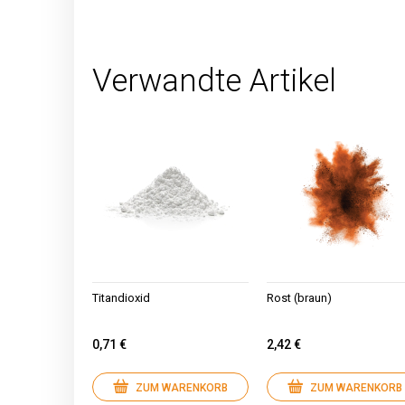
Verwandte Artikel
Titandioxid
Rost (braun)
0,71 €
2,42 €
ZUM WARENKORB
ZUM WARENKORB