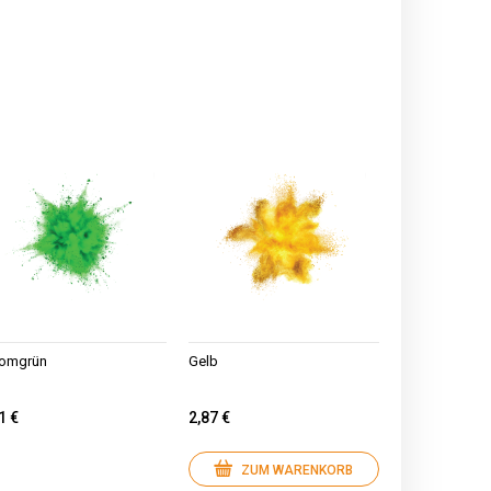
romgrün
Gelb
1 €
2,87 €
ZUM WARENKORB