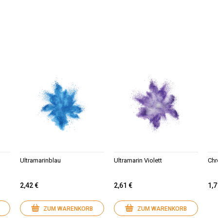
Ultramarinblau
Ultramarin Violett
Ch
2,42 €
2,61 €
1,7
ZUM WARENKORB
ZUM WARENKORB