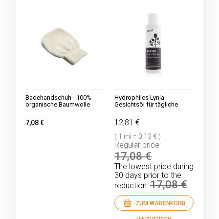
Badehandschuh - 100%
Hydrophiles Lynia-
organische Baumwolle
Gesichtsöl für tägliche
Gesichtsreinigung
12,81 €
7,08 €
( 1 ml = 0,13 € )
Regular price:
17,08 €
The lowest price during
30 days prior to the
17,08 €
reduction:
ZUM WARENKORB