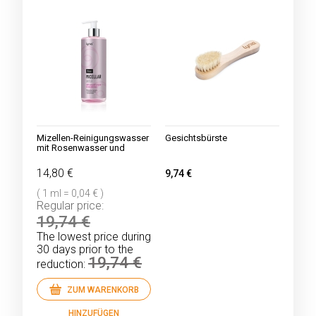
Mizellen-Reinigungswasser
Gesichtsbürste
mit Rosenwasser und
natürlichem Betain
14,80 €
9,74 €
( 1 ml = 0,04 € )
Regular price:
19,74 €
The lowest price during
30 days prior to the
19,74 €
reduction:
ZUM WARENKORB
HINZUFÜGEN