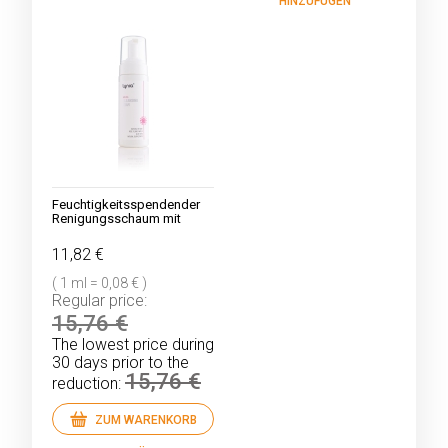
HINZUFÜGEN
Feuchtigkeitsspendender
Renigungsschaum mit
natürlichem Betain und
Rosenwasser
11,82 €
( 1 ml = 0,08 € )
Regular price:
15,76 €
The lowest price during
30 days prior to the
15,76 €
reduction:
ZUM WARENKORB