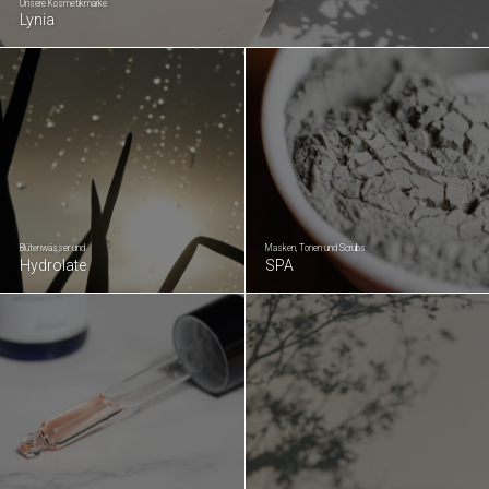
Unsere Kosmetikmarke
Lynia
Blütenwässer und
Masken, Tonen und Scrubs
Hydrolate
SPA