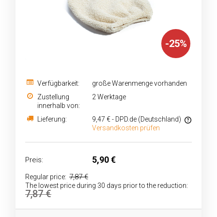
-
25
%
Verfügbarkeit:
große Warenmenge vorhanden
Zustellung
2 Werktage
innerhalb von:
Lieferung:
9,47 €
- DPD.de
(Deutschland)
Versandkosten prüfen
Im Preis sind keine Zahlungskosten enthalten
5,90 €
Preis:
7,87 €
Regular price:
The lowest price during 30 days prior to the reduction:
7,87 €